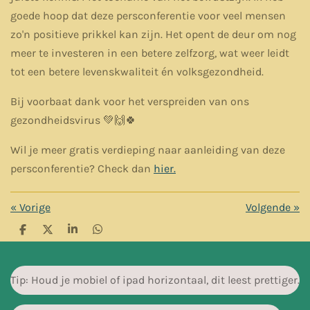
goede hoop dat deze persconferentie voor veel mensen
zo'n positieve prikkel kan zijn. Het opent de deur om nog
meer te investeren in een betere zelfzorg, wat weer leidt
tot een betere levenskwaliteit én volksgezondheid.
Bij voorbaat dank voor het verspreiden van ons
gezondheidsvirus 💚🙌🍀
Wil je meer gratis verdieping naar aanleiding van deze
persconferentie? Check dan
hier.
«
Vorige
Volgende
»
D
D
S
D
e
e
h
e
l
e
a
l
e
l
r
e
n
e
n
Tip: Houd je mobiel of ipad horizontaal, dit leest prettiger.