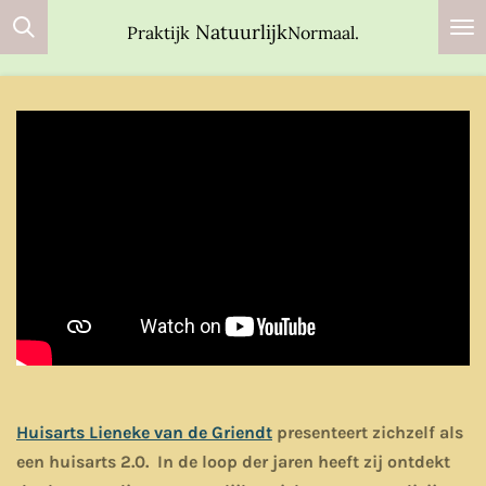
Ga
Natuurlijk
Praktijk
Normaal.
direct
naar
de
hoofdinhoud
Huisarts Lieneke van de Griendt
presenteert zichzelf als
een huisarts 2.0. In de loop der jaren heeft zij ontdekt