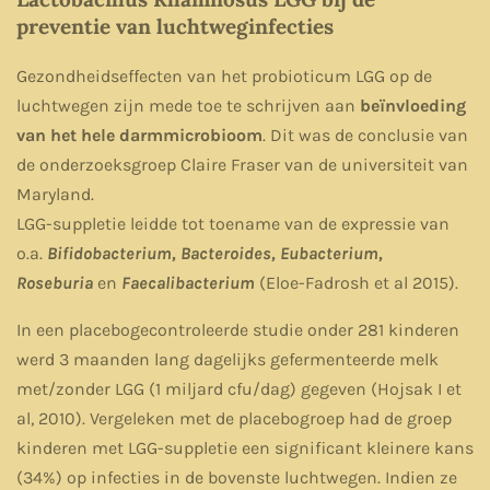
preventie van luchtweginfecties
Gezondheidseffecten van het probioticum LGG op de
luchtwegen zijn mede toe te schrijven aan
beïnvloeding
van het hele darmmicrobioom
. Dit was de conclusie van
de onderzoeksgroep Claire Fraser van de universiteit van
Maryland.
LGG-suppletie leidde tot toename van de expressie van
o.a.
Bifidobacterium, Bacteroides, Eubacterium,
Roseburia
en
Faecalibacterium
(Eloe-Fadrosh et al 2015).
In een placebogecontroleerde studie onder 281 kinderen
werd 3 maanden lang dagelijks gefermenteerde melk
met/zonder LGG (1 miljard cfu/dag) gegeven (Hojsak I et
al, 2010). Vergeleken met de placebogroep had de groep
kinderen met LGG-suppletie een significant kleinere kans
(34%) op infecties in de bovenste luchtwegen. Indien ze