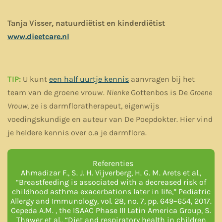
Tanja Visser, natuurdiëtist en kinderdiëtist
www.dieetcare.nl
TIP:
U kunt
een half uurtje kennis
aanvragen bij het
team van de groene vrouw.
Nienke
Gottenbos is De
Groene
Vrouw
, ze
is darmfloratherapeut, eigenwijs
voedingskundige en auteur van De Poepdokter. Hier vind
je heldere kennis over o.a je darmflora.
Referenties
Ahmadizar F., S. J. H. Vijverberg, H. G. M. Arets et al.,
“Breastfeeding is associated with a decreased risk of
childhood asthma exacerbations later in life,” Pediatric
Allergy and Immunology, vol. 28, no. 7, pp. 649–654, 2017.
Cepeda A.M. , the ISAAC Phase III Latin America Group, S.
Thawer et al., “Diet and respiratory health in children