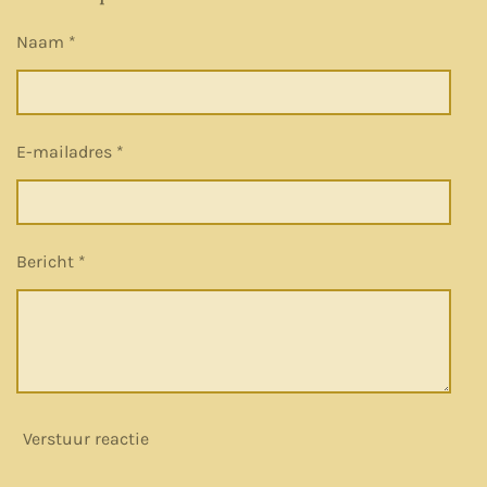
n
e
n
Naam *
E-mailadres *
Bericht *
Verstuur reactie