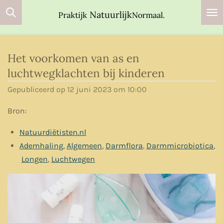
Ga
Natuurlijk
Praktijk
Normaal.
direct
naar
de
Het voorkomen van as en
hoofdinhoud
luchtwegklachten bij kinderen
Gepubliceerd op 12 juni 2023 om 10:00
Bron:
Natuurdiëtisten.nl
Ademhaling
,
Algemeen
,
Darmflora
,
Darmmicrobiotica
,
Longen
,
Luchtwegen