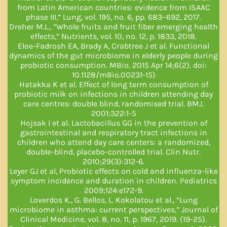
from Latin American countries: evidence from ISAAC
phase III,” Lung, vol. 195, no. 6, pp. 683–692, 2017.
Dreher M.L., “Whole fruits and fruit fiber emerging health
effects,” Nutrients, vol. 10, no. 12, p. 1833, 2018.
Eloe-Fadrosh EA, Brady A, Crabtree J et al. Functional
dynamics of the gut microbiome in elderly people during
probiotic consumption. MBio. 2015 Apr 14;6(2). doi:
10.1128/mBio.00231-15)
Hatakka K et al. Effect of long term consumption of
probiotic milk on infections in children attending day
care centres: double blind, randomised trial. BMJ.
2001;322:1-5
Hojsak I et al. Lactobacillus GG in the prevention of
gastrointestinal and respiratory tract infections in
children who attend day care centers: a randomized,
double-blind, placebo-controlled trial. Clin Nutr.
2010;29(3):312-6.
Leyer GJ et al, Probiotic effects on cold and influenza-like
symptom incidence and duration in children. Pediatrics
2009;124:e172-9.
Loverdos K., G. Bellos, L. Kokolatou et al., “Lung
microbiome in asthma: current perspectives,” Journal of
Clinical Medicine, vol. 8, no. 11, p. 1967, 2019. (19-25).