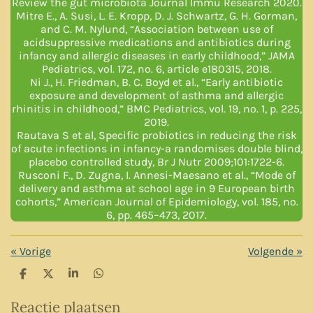
Review the gut microbiota Journal Immu Research 2020.
Mitre E., A. Susi, L. E. Kropp, D. J. Schwartz, G. H. Gorman,
and C. M. Nylund, “Association between use of
acidsuppressive medications and antibiotics during
infancy and allergic diseases in early childhood,” JAMA
Pediatrics, vol. 172, no. 6, article e180315, 2018.
Ni J., H. Friedman, B. C. Boyd et al., “Early antibiotic
exposure and development of asthma and allergic
rhinitis in childhood,” BMC Pediatrics, vol. 19, no. 1, p. 225,
2019.
Rautava S et al, Specific probiotics in reducing the risk
of acute infections in infancy-a randomises double blind,
placebo controlled study, Br J Nutr 2009;101:1722-6.
Rusconi F., D. Zugna, I. Annesi-Maesano et al., “Mode of
delivery and asthma at school age in 9 European birth
cohorts,” American Journal of Epidemiology, vol. 185, no.
6, pp. 465–473, 2017.
«
Vorige
Volgende
»
D
D
S
D
e
e
h
e
l
e
a
l
Reactie plaatsen
e
l
r
e