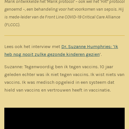
Marik ontwikkelde het 'Marik protocol' – ook wel het ‘HAT' protocol
genoemd –, een behandeling voor het voorkomen van sepsis. Hij
is mede-leider van de Front Line COVID-19 Critical Care Alliance
(FLCCC).
Lees ook het interview met
Dr. Suzanne Humphries: ‘Ik
heb nog nooit zulke gezonde kinderen gezien
’.
Suzanne: Tegenwoordig ben ik tegen vaccins. 10 jaar
geleden echter was ik niet tegen vaccins. Ik wist niets van
vaccins. Ik was medisch opgeleid in een systeem dat
hield van vaccins en vertrouwen heeft in vaccinatie.