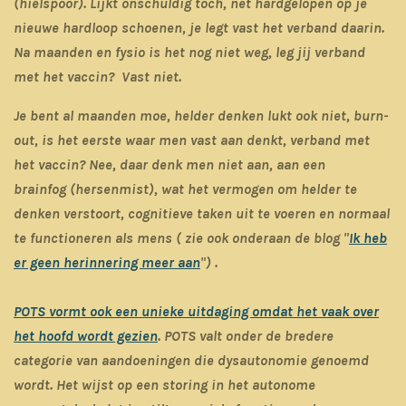
(hielspoor). Lijkt onschuldig toch, net hardgelopen op je
nieuwe hardloop schoenen, je legt vast het verband daarin.
Na maanden en fysio is het nog niet weg, leg jij verband
met het vaccin? Vast niet.
Je bent al maanden moe, helder denken lukt ook niet, burn-
out, is het eerste waar men vast aan denkt, verband met
het vaccin? Nee, daar denk men niet aan, aan een
brainfog
(hersenmist), wat het vermogen om helder te
denken verstoort, cognitieve taken uit te voeren en normaal
te functioneren als mens ( zie ook onderaan de blog "
Ik heb
er geen herinnering meer aan
") .
POTS vormt ook een unieke uitdaging omdat het vaak over
het hoofd wordt gezien
. POTS valt onder de bredere
categorie van aandoeningen die dysautonomie genoemd
wordt. Het wijst op een storing in het autonome