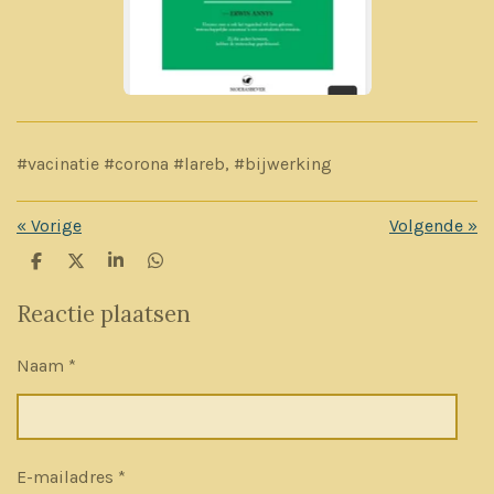
#vacinatie #corona #lareb, #bijwerking
«
Vorige
Volgende
»
D
D
S
D
e
e
h
e
l
e
a
l
Reactie plaatsen
e
l
r
e
n
e
n
Naam *
E-mailadres *