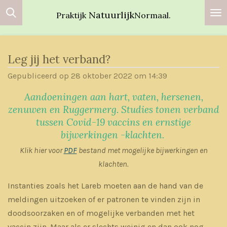
Ga
Natuurlijk
Praktijk
Normaal.
direct
naar
de
Leg jij het verband?
hoofdinhoud
Gepubliceerd op 28 oktober 2022 om 14:39
Aandoeningen aan hart, vaten, hersenen,
zenuwen en Ruggermerg.
Studies tonen verband
tussen Covid-19 vaccins en ernstige
bijwerkingen -klachten.
Klik hier voor
PDF
bestand met mogelijke bijwerkingen en
klachten.
Instanties zoals het Lareb moeten aan de hand van de
meldingen uitzoeken of er patronen te vinden zijn in
doodsoorzaken en of mogelijke verbanden met het
vaccin zijn. Maar als er slechts weinig en dan ook nog